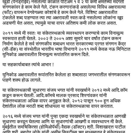
खुडी (पेनड्राईव) नसलेल्या काळात पेंटिअम १ व २ या कमी क्षमतेच्या मंदगती
संगणकांवर हे काम केले गेले. टंकन करणारांकडे असलेल्या विविध अक्षरावल्या
(फाँट) वापरून वेगवेगळ्या कोशांचे हे काम केले गेले. विशिष्ट अक्षरावलीत
टंकलेले शब्द पाहण्यात त्या त्या अक्षरावली स्वतःकडे नसलेल्या लोकांना खूप
अडचणी येत असत, त्यामुळे याचा वापर अतिशय कमी लोक करत असत.
२०११ मध्ये मी स्वतः या संकेतस्थळाचे व्यवस्थापन करण्याचे काम विनामूल्य
स्वरूपात हाती घेतले. २००२ ते २००५ अशा सुमारे चार वर्षांत टंकन करून
निर्माण केलेले हे सर्व संगणकीय शब्दधन भारत सरकारच्या प्रगत संगणन केंद्र
(सी-डॅक) या संस्थेतील भारतीय भाषा विभागाने २०११ मध्ये केवळ नऊ मिनिटात
युनिकोड अक्षरावलीत विनामूल्य रूपांतरित करून दिले.
या सहकार्याबाबत त्यांचे आभार !
युनिकोड अक्षरावलीत रूपांतरित केलेला हा शब्दसाठा जगभरातील संगणकावरून
पाहणे शक्य होऊ लागले.
या संकेतस्थळाची सुधारणा संजय भगत यांनी स्वखर्चाने २०१२ मध्ये आदि.कॉम
कडून करून घेतली. आदि.कॉमचे मालक प्रसाद शिरगांवकर यांनी
संकेतस्थळाला अधिक वापर अनुकूल केले. २०१२ पासून १०० हून अधिक
देशांतील लोक मराठी शब्द शोधायला या संकेतस्थळाचा वापर करतात.
२०१६ मध्ये संजय भगत यांनी पुन्हा एकदा स्वखर्चाने या संकेतस्थळात आणखी
सुधारणा करवून घेतल्या आणि या सुधारणांची आखणी व व्यवस्थापन मी केले.
मुंबईतील समचिकित्सा (होमिओपॅथी) वैद्यक (डॉक्टर) श्री. विशाखादत्त पाटील
आणि श्री. महादेव लोके यांनी असीम सिस्टीम्स च्या माध्यमातून हे संकेतस्थळ