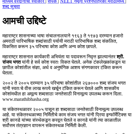
माध्यम वरदानाचा स्वीकार
|
संपर्क
|
NEET नमूना प्रश्नपत्रिका मराठीमध्ये
|
शब्द सुचवा
आमची उद्दिष्टे
महाराष्ट्र शासनाच्या भाषा संचालनालयाने १९६३ ते १९७३ दरम्यान हजारो
अमराठी पारिभाषिक शब्दांसाठी पर्यायी मराठी पारिभाषिक शब्द संकलित,
विकसित करून ३५ परिभाषा कोश आणि अन्य कोश छापले.
महाराष्ट्र शासनात कार्यकारी अभियंता या पदावरून निवृत्त झाल्यानंतर
श्री.
संजय भगत
यांनी हे सर्व कोश स्वतः विकत घेतले. अनेक टंकलेखकांकडून या
छापील कोशांतील संज्ञा, अर्थ व अनुषंगिक आशय संगणकावर टंकित करून
घेतला.
२००२ ते २००५ दरम्यान ३५ परिभाषा कोशांतील २६७००० शब्द संजय भगत
यांनी स्वतःचे वीस लाख रूपये खर्चून टंकित करून घेतले आणि शासकीय
कोशांमधील हा अमूल्य शब्दसाठा जनतेसाठी विनामूल्य उपलब्ध करून दिला.
www.marathibhasha.org
या संकेतस्थळावर २००५ पासून हा शब्दसाठा जनतेसाठी विनामूल्य उपलब्ध
आहे. या संकेतस्थळाच्या निर्मितीचे काम संजय भगत यांनी प्रिया इन्फॉर्मेटिक्स या
श्री कानडे यांच्या संस्थेकडून करवून घेतले व कानडे यांनी त्या काळातील
सर्वोत्तम तंत्रज्ञान वापरून संकेतस्थळ निर्मिती केली.