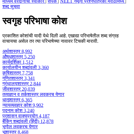
माध्यम वरदानाचा स्वीकार
|
संपर्क
|
NEET नमूना प्रश्नपत्रिका मराठीमध्ये
|
शब्द सुचवा
स्वगृह परिभाषा कोश
प्रकाशित कोशांची यादी येथे दिली आहे. एखाद्या परिभाषेतील शब्द संग्रह
वाचायचा असेल तर त्या परिभाषेच्या नावावर टिचकी मारावी.
अर्थशास्त्र
8,992
औषधशास्त्र
5,250
कार्यदर्शिका
1,512
कार्यालयीन शब्दांवली
3,360
कृषिशास्त्र
7,758
गणितशास्त्र
3,341
ग्रंथालयशास्त्र
2,844
जीवशास्त्र
20,039
तत्वज्ञान व तर्कशास्त्र
लवकरच येणार
धातूशास्त्र
6,365
न्यायव्यवहार कोश
9,902
पदनाम कोश
3,240
प्रशासन वाक्यप्रयोग
4,187
बैंकिंग शब्दांवली (हिंदी)
12,878
भूगोल
लवकरच येणार
भूशास्त्र
8,468