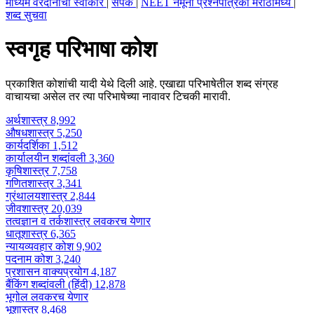
माध्यम वरदानाचा स्वीकार
|
संपर्क
|
NEET नमूना प्रश्नपत्रिका मराठीमध्ये
|
शब्द सुचवा
स्वगृह परिभाषा कोश
प्रकाशित कोशांची यादी येथे दिली आहे. एखाद्या परिभाषेतील शब्द संग्रह
वाचायचा असेल तर त्या परिभाषेच्या नावावर टिचकी मारावी.
अर्थशास्त्र
8,992
औषधशास्त्र
5,250
कार्यदर्शिका
1,512
कार्यालयीन शब्दांवली
3,360
कृषिशास्त्र
7,758
गणितशास्त्र
3,341
ग्रंथालयशास्त्र
2,844
जीवशास्त्र
20,039
तत्वज्ञान व तर्कशास्त्र
लवकरच येणार
धातूशास्त्र
6,365
न्यायव्यवहार कोश
9,902
पदनाम कोश
3,240
प्रशासन वाक्यप्रयोग
4,187
बैंकिंग शब्दांवली (हिंदी)
12,878
भूगोल
लवकरच येणार
भूशास्त्र
8,468