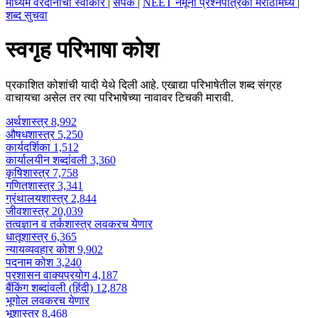
माध्यम वरदानाचा स्वीकार
|
संपर्क
|
NEET नमूना प्रश्नपत्रिका मराठीमध्ये
|
शब्द सुचवा
स्वगृह परिभाषा कोश
प्रकाशित कोशांची यादी येथे दिली आहे. एखाद्या परिभाषेतील शब्द संग्रह
वाचायचा असेल तर त्या परिभाषेच्या नावावर टिचकी मारावी.
अर्थशास्त्र
8,992
औषधशास्त्र
5,250
कार्यदर्शिका
1,512
कार्यालयीन शब्दांवली
3,360
कृषिशास्त्र
7,758
गणितशास्त्र
3,341
ग्रंथालयशास्त्र
2,844
जीवशास्त्र
20,039
तत्वज्ञान व तर्कशास्त्र
लवकरच येणार
धातूशास्त्र
6,365
न्यायव्यवहार कोश
9,902
पदनाम कोश
3,240
प्रशासन वाक्यप्रयोग
4,187
बैंकिंग शब्दांवली (हिंदी)
12,878
भूगोल
लवकरच येणार
भूशास्त्र
8,468